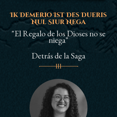
YOUTUBE MUSIC
Ik Demerio Ist Des Dueris
Nul Siur Nega
AMAZON MUSIC
"El Regalo de los Dioses no se
DEEZER
niega"
Detrás de la Saga