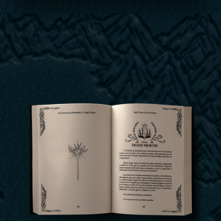
*Estas son muestras de las canciones
Lira
1
Dranae
2
Cael
3
Ciric
4
Zetyron
5
Los Hijos de la Luna
6
La Guerra de la Muerte Blanca
7
Reproduciendo:
Ningún track seleccionado
0:00
0:00
Encuéntrala también en Apple Music, iTunes, iHeart Radio, Claro
Music, Anghami, Joox, MediaNet, Boomplay, Adaptr, Flo, Kuack
Media, NetEase, Qobuz, Pandora, Saavn, Instagram, Facebook,
Snapchat, Tencent, Tidal, Tiktok, Audiomack.
SPOTIFY